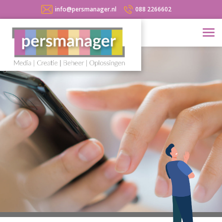
info@persmanager.nl
088 2266602
Home
Over ons
Diensten
Media
Creatie
Beheer
Oplossingen
Contact